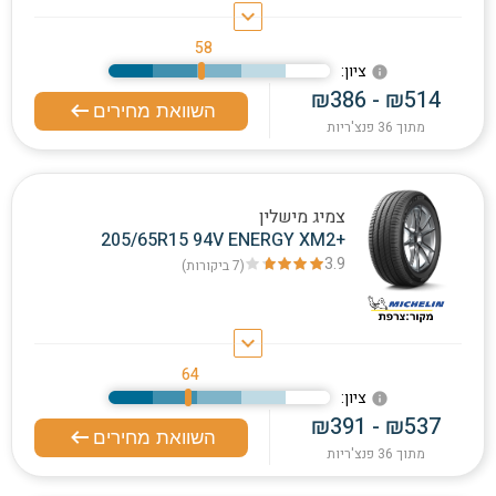
keyboard_arrow_down
58
:ציון
info
₪386 - ₪514
השוואת מחירים
מתוך 36 פנצ'ריות
צמיג מישלין
205/65R15 94V ENERGY XM2+
3.9
(7
ביקורות
)
keyboard_arrow_down
64
:ציון
info
₪391 - ₪537
השוואת מחירים
מתוך 36 פנצ'ריות