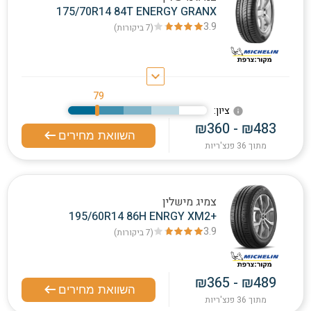
175/70R14 84T ENERGY GRANX
3.9
(7
ביקורות
)
keyboard_arrow_down
79
:ציון
info
₪360 - ₪483
השוואת מחירים
מתוך 36 פנצ'ריות
צמיג מישלין
195/60R14 86H ENRGY XM2+
3.9
(7
ביקורות
)
₪365 - ₪489
השוואת מחירים
מתוך 36 פנצ'ריות