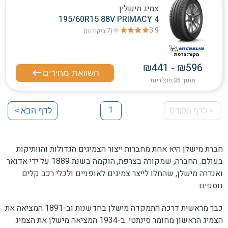
צמיג מישלין
195/60R15 88V PRIMACY 4
3.9
(7
ביקורות
)
₪441 - ₪596
השוואת מחירים
מתוך 36 פנצ'ריות
1
<
לדף הקודם
לדף הבא
>
1
חברת מישלן היא אחת מחברות ייצור הצמיגים הגדולות והוותיקות
בעולם. החברה, שמקורה בצרפת, הוקמה בשנת 1889 על ידי אדואר
ואנדרה מישלן, שהחלו לייצר צמיגים לאופניים ולכלי רכב קלים
נוספים.
כבר מראשית דרכה התמקדה מישלן בחדשנות וב-1891 המציאה את
הצמיג הראשון מחומר סינתטי. ב-1934 המציאה מישלן את הצמיג