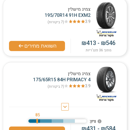
צמיג מישלין
195/70R14 91H EXM2
3.9
(7
ביקורות
)
₪413 - ₪546
השוואת מחירים
מתוך 36 פנצ'ריות
צמיג מישלין
175/65R15 84H PRIMACY 4
3.9
(7
ביקורות
)
keyboard_arrow_down
85
:ציון
info
₪431 - ₪584