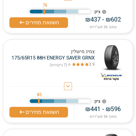
76
:ציון
info
₪437 - ₪602
השוואת מחירים
מתוך 36 פנצ'ריות
צמיג מישלין
175/65R15 88H ENERGY SAVER GRNX
3.9
(7
ביקורות
)
keyboard_arrow_down
85
:ציון
info
₪441 - ₪596
השוואת מחירים
מתוך 36 פנצ'ריות