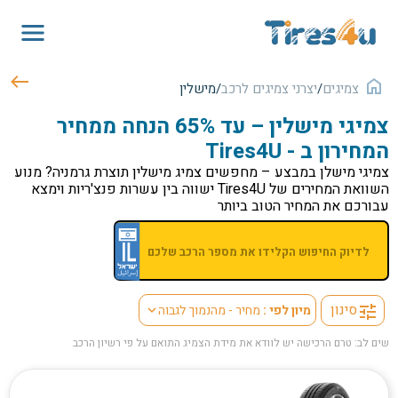
צמיגים
/
יצרני צמיגים לרכב
/
מישלין
צמיגי מישלין – עד 65% הנחה ממחיר
המחירון ב - Tires4U
צמיגי מישלן במבצע – מחפשים צמיג מישלין תוצרת גרמניה? מנוע
השוואת המחירים של Tires4U ישווה בין עשרות פנצ'ריות וימצא
עבורכם את המחיר הטוב ביותר
סינון
מיון לפי :
מחיר - מהנמוך לגבוה
tune
expand_more
שים לב: טרם הרכישה יש לוודא את מידת הצמיג התואם על פי רשיון הרכב