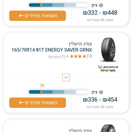
:ציון
info
₪332 - ₪448
השוואת מחירים
מתוך 36 פנצ'ריות
צמיג מישלין
165/70R14 81T ENERGY SAVER GRNX
3.9
(7
ביקורות
)
keyboard_arrow_down
79
:ציון
info
₪336 - ₪454
השוואת מחירים
מתוך 36 פנצ'ריות
צמיג מישלין