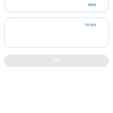
נושא
הערות
שלח