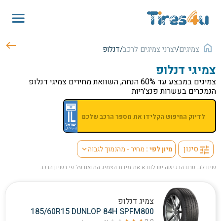
צמיגים
/
יצרני צמיגים לרכב
/
דנלופ
צמיגי
דנלופ
צמיגים במבצע עד 60% הנחה, השוואת מחירים צמיגי דנלופ
הנמכרים בעשרות פנצ'ריות
סינון
מיון לפי :
מחיר - מהנמוך לגבוה
tune
expand_more
שים לב: טרם הרכישה יש לוודא את מידת הצמיג התואם על פי רשיון הרכב
צמיג דנלופ
185/60R15 DUNLOP 84H SPFM800