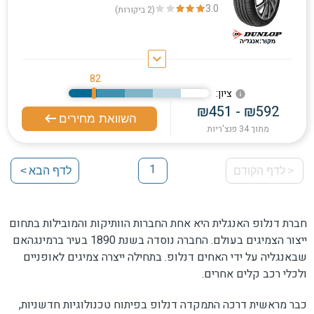
3.0
(2
ביקורות
)
keyboard_arrow_down
82
:ציון
info
₪451 - ₪592
השוואת מחירים
מתוך 34 פנצ'ריות
1
<
לדף הקודם
לדף הבא
>
1
חברת דנלופ האנגלית היא אחת החברות הוותיקות והמובילות בתחום
ייצור הצמיגים בעולם. החברה נוסדה בשנת 1890 בעיר ברמינגהאם
שבאנגליה על ידי האחים דנלופ. בתחילה ייצרה צמיגים לאופניים
ולכלי רכב קלים אחרים.
כבר מראשית דרכה התמקדה דנלופ בפיתוח טכנולוגיות חדשניות,