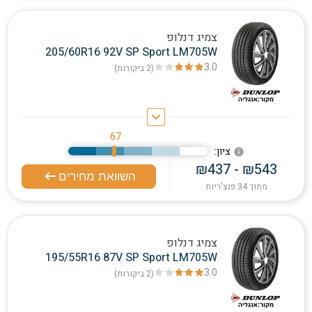
צמיג דנלופ
205/60R16 92V SP Sport LM705W
3.0
(2
ביקורות
)
keyboard_arrow_down
67
:ציון
info
₪437 - ₪543
השוואת מחירים
מתוך 34 פנצ'ריות
צמיג דנלופ
195/55R16 87V SP Sport LM705W
3.0
(2
ביקורות
)