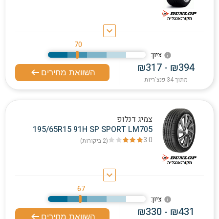
keyboard_arrow_down
70
:ציון
info
₪317 - ₪394
השוואת מחירים
מתוך 34 פנצ'ריות
צמיג דנלופ
195/65R15 91H SP SPORT LM705
3.0
(2
ביקורות
)
keyboard_arrow_down
67
:ציון
info
₪330 - ₪431
השוואת מחירים