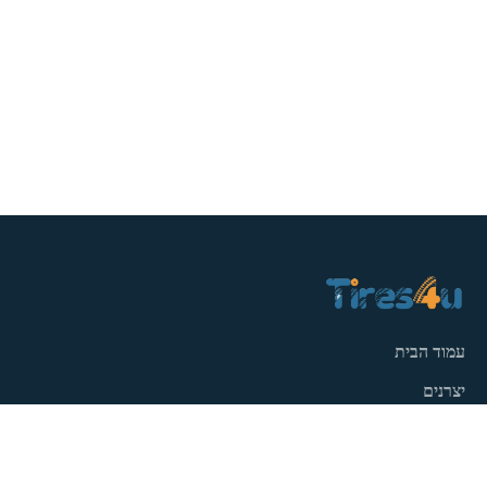
עמוד הבית
יצרנים
ג‘נטים מגנזיום
פנצ'ריות